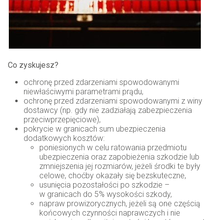
Co zyskujesz?
ochronę przed zdarzeniami spowodowanymi
niewłaściwymi parametrami prądu,
ochronę przed zdarzeniami spowodowanymi z winy
dostawcy (np. gdy nie zadziałają zabezpieczenia
przeciwprzepięciowe),
pokrycie w granicach sum ubezpieczenia
dodatkowych kosztów:
poniesionych w celu ratowania przedmiotu
ubezpieczenia oraz zapobieżenia szkodzie lub
zmniejszenia jej rozmiarów, jeżeli środki te były
celowe, choćby okazały się bezskuteczne,
usunięcia pozostałości po szkodzie –
w granicach do 5% wysokości szkody,
napraw prowizorycznych, jeżeli są one częścią
końcowych czynności naprawczych i nie