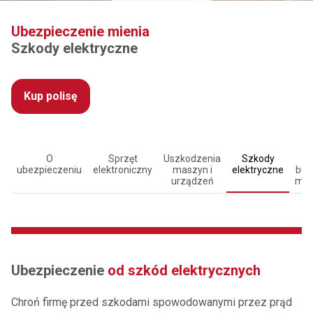
Ubezpieczenie mienia
Szkody elektryczne
Kup polisę
O
Sprzęt
Uszkodzenia
Szkody
R
ubezpieczeniu
elektroniczny
maszyn i
elektryczne
bud
urządzeń
mon
Ubezpieczenie
od szkód elektrycznych
Chroń firmę przed szkodami spowodowanymi przez prąd