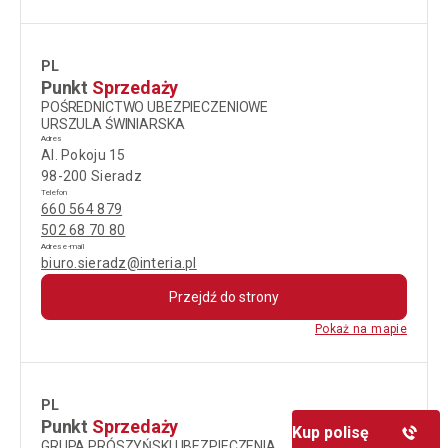
PL
Punkt
Sprzedaży
POŚREDNICTWO UBEZPIECZENIOWE
URSZULA ŚWINIARSKA
Adres
Al. Pokoju 15
98-200 Sieradz
Telefon
660 564 879
502 68 70 80
Adres e-mail
biuro.sieradz@interia.pl
Przejdź do strony
Pokaż na mapie
PL
Punkt
Sprzedaży
Kup polisę
GRUPA PRÓSZYŃSKI UBEZPIECZENIA