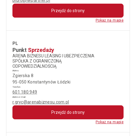
biuro@lwpartner.pl
Przejdź do strony
Pokaż na mapie
PL
Punkt
Sprzedaży
ARENA BIZNESU LEASING I UBEZPIECZENIA
SPÓŁKA Z OGRANICZONĄ
ODPOWIEDZIALNOŚCIĄ
Adres
Zgierska 8
95-050 Konstantynów Łódzki
Telefon
601 180 949
Adres e-mail
r.gryc@arenabiznesu.com.pl
Przejdź do strony
Pokaż na mapie