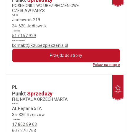
POŚREDNICTWO UBEZPIECZENIOWE
CZESŁAW PARYS
Adres
Jodłownik 219
34-620 Jodłownik
Telefon
517 157 929
Adres e-mail
kontakt@kzubezpieczenia.pl
Przejdź do strony
Pokaż na mapie
PL
Punkt
Sprzedaży
FHU NATALIA ORZECH MARTA
Adres
Al. Rejtana 51A
35-326 Rzeszów
Telefon
17 852 89 63
607 270 763