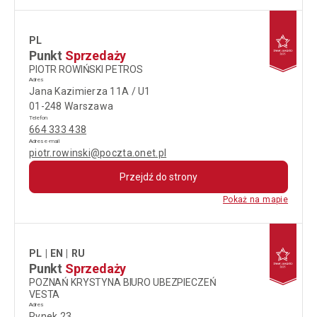
PL
Punkt
Sprzedaży
PIOTR ROWIŃSKI PETROS
Adres
Jana Kazimierza 11A / U1
01-248 Warszawa
Telefon
664 333 438
Adres e-mail
piotr.rowinski@poczta.onet.pl
Przejdź do strony
Pokaż na mapie
PL
EN
RU
Punkt
Sprzedaży
POZNAŃ KRYSTYNA BIURO UBEZPIECZEŃ
VESTA
Adres
Rynek 23