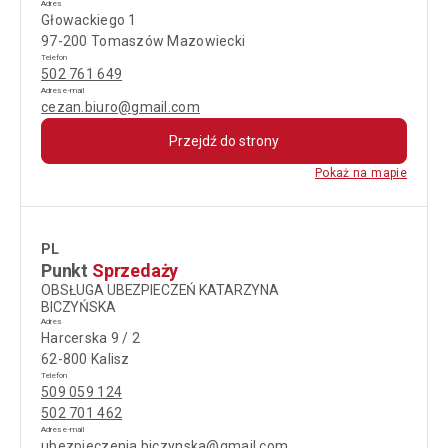
Adres
Głowackiego 1
97-200 Tomaszów Mazowiecki
Telefon
502 761 649
Adres e-mail
cezan.biuro@gmail.com
Przejdź do strony
Pokaż na mapie
PL
Punkt
Sprzedaży
OBSŁUGA UBEZPIECZEŃ KATARZYNA
BICZYŃSKA
Adres
Harcerska 9 / 2
62-800 Kalisz
Telefon
509 059 124
502 701 462
Adres e-mail
ubezpieczenia.biczynska@gmail.com