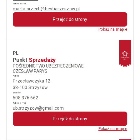
Adres e-mail
marta.orzech@hestiarzeszow.pl
Przejdź do strony
Pokaż na mapie
PL
Punkt
Sprzedaży
POŚREDNICTWO UBEZPIECZENIOWE
CZESŁAW PARYS
Adres
Przecławczyka 12
38-100 Strzyżów
Telefon
508 376 662
Adres e-mail
ub.strzyzow@gmail.com
Przejdź do strony
Pokaż na mapie