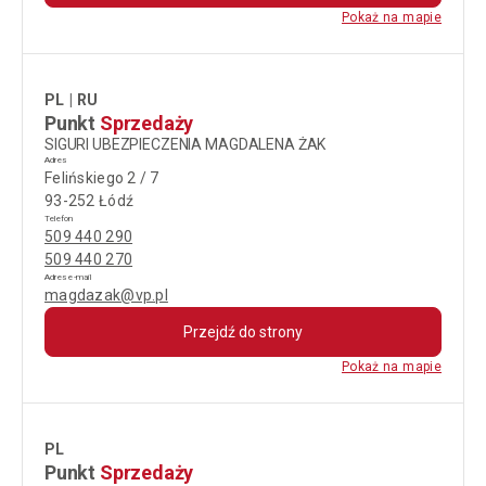
Pokaż na mapie
PL
RU
Punkt
Sprzedaży
SIGURI UBEZPIECZENIA MAGDALENA ŻAK
Adres
Felińskiego 2 / 7
93-252 Łódź
Telefon
509 440 290
509 440 270
Adres e-mail
magdazak@vp.pl
Przejdź do strony
Pokaż na mapie
PL
Punkt
Sprzedaży