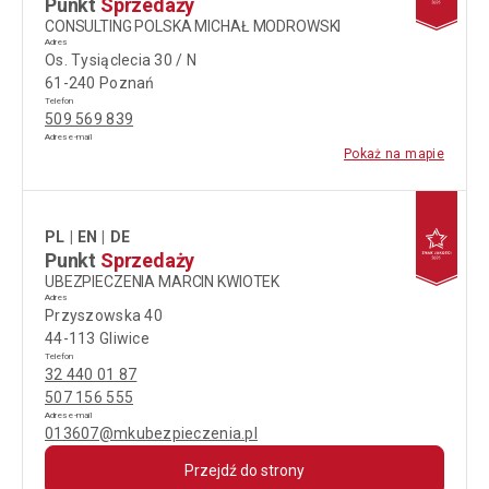
Punkt
Sprzedaży
CONSULTING POLSKA MICHAŁ MODROWSKI
Adres
Os. Tysiąclecia 30 / N
61-240 Poznań
Telefon
509 569 839
Adres e-mail
Pokaż na mapie
PL
EN
DE
Punkt
Sprzedaży
UBEZPIECZENIA MARCIN KWIOTEK
Adres
Przyszowska 40
44-113 Gliwice
Telefon
32 440 01 87
507 156 555
Adres e-mail
013607@mkubezpieczenia.pl
Przejdź do strony