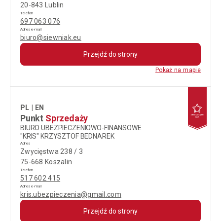
20-843 Lublin
Telefon
697 063 076
Adres e-mail
biuro@siewniak.eu
Przejdź do strony
Pokaż na mapie
PL
EN
Punkt
Sprzedaży
BIURO UBEZPIECZENIOWO-FINANSOWE
"KRIS" KRZYSZTOF BEDNAREK
Adres
Zwycięstwa 238 / 3
75-668 Koszalin
Telefon
517 602 415
Adres e-mail
kris.ubezpieczenia@gmail.com
Przejdź do strony