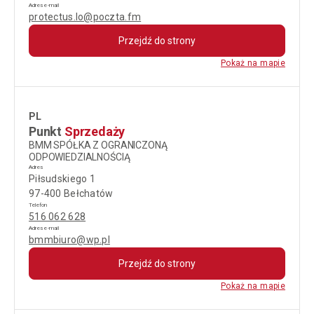
Adres e-mail
protectus.lo@poczta.fm
Przejdź do strony
Pokaż na mapie
PL
Punkt
Sprzedaży
BMM SPÓŁKA Z OGRANICZONĄ
ODPOWIEDZIALNOŚCIĄ
Adres
Piłsudskiego 1
97-400 Bełchatów
Telefon
516 062 628
Adres e-mail
bmmbiuro@wp.pl
Przejdź do strony
Pokaż na mapie