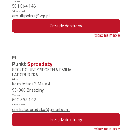
Telefon
501 864 146
Adres e-mail
emultipolisa@wp.pl
Przejdź do strony
Pokaż na mapie
PL
Punkt
Sprzedaży
SEGURO UBEZPIECZENIA EMILIA
LADORUDZKA
Adres
Konstytucji 3 Maja 4
95-060 Brzeziny
Telefon
502 598 192
Adres e-mail
emilialadorudzka@gmail.com
Przejdź do strony
Pokaż na mapie