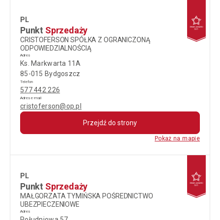
PL
Punkt
Sprzedaży
CRISTOFERSON SPÓŁKA Z OGRANICZONĄ
ODPOWIEDZIALNOŚCIĄ
Adres
Ks. Markwarta 11A
85-015 Bydgoszcz
Telefon
577 442 226
Adres e-mail
cristoferson@op.pl
Przejdź do strony
Pokaż na mapie
PL
Punkt
Sprzedaży
MAŁGORZATA TYMIŃSKA POŚREDNICTWO
UBEZPIECZENIOWE
Adres
Południowa 57