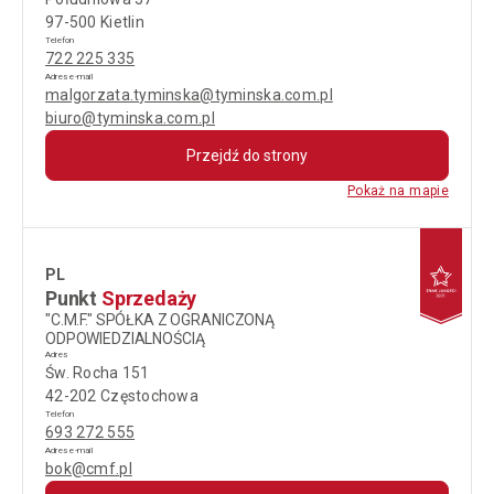
97-500 Kietlin
Telefon
722 225 335
Adres e-mail
malgorzata.tyminska@tyminska.com.pl
biuro@tyminska.com.pl
Przejdź do strony
Pokaż na mapie
PL
Punkt
Sprzedaży
"C.M.F." SPÓŁKA Z OGRANICZONĄ
ODPOWIEDZIALNOŚCIĄ
Adres
Św. Rocha 151
42-202 Częstochowa
Telefon
693 272 555
Adres e-mail
bok@cmf.pl