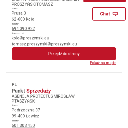
PRÓSZYŃSKI TOMASZ
Adres
Prusa 3
Chat
62-600 Koło
Telefon
694 090 922
Adres e-mail
kolo@proszynski.eu
tomasz.proszynski@proszynski.eu
Przejdź do strony
Pokaż na mapie
PL
Punkt
Sprzedaży
AGENCJA PROTECTUS MIROSŁAW
PTASZYŃSKI
Adres
Podrzeczna 37
99-400 Łowicz
Telefon
601 303 450