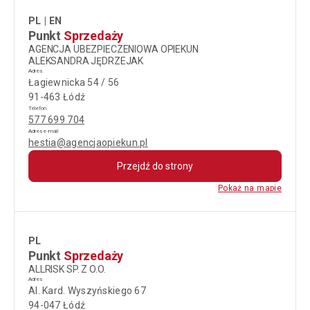
PL
EN
Punkt
Sprzedaży
AGENCJA UBEZPIECZENIOWA OPIEKUN
ALEKSANDRA JĘDRZEJAK
Adres
Łagiewnicka 54 / 56
91-463 Łódź
Telefon
577 699 704
Adres e-mail
hestia@agencjaopiekun.pl
Przejdź do strony
Pokaż na mapie
PL
Punkt
Sprzedaży
ALLRISK SP. Z O.O.
Adres
Al. Kard. Wyszyńskiego 67
94-047 Łódź