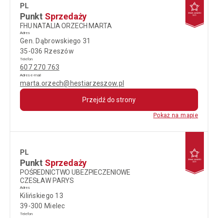
PL
Punkt
Sprzedaży
FHU NATALIA ORZECH MARTA
Adres
Gen. Dąbrowskiego 31
35-036 Rzeszów
Telefon
607 270 763
Adres e-mail
marta.orzech@hestiarzeszow.pl
Przejdź do strony
Pokaż na mapie
PL
Punkt
Sprzedaży
POŚREDNICTWO UBEZPIECZENIOWE
CZESŁAW PARYS
Adres
Kilińskiego 13
39-300 Mielec
Telefon