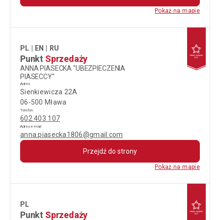
Pokaż na mapie
PL
EN
RU
Punkt
Sprzedaży
ANNA PIASECKA "UBEZPIECZENIA
PIASECCY"
Adres
Sienkiewicza 22A
06-500 Mława
Telefon
602 403 107
Adres e-mail
anna.piasecka1806@gmail.com
Przejdź do strony
Pokaż na mapie
PL
Punkt
Sprzedaży