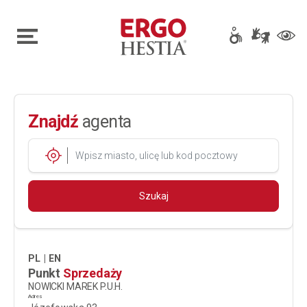
Znajdź
agenta
Wpisz miasto, ulicę lub kod pocztowy
agenta
Szukaj
PL
EN
Punkt
Sprzedaży
NOWICKI MAREK P.U.H.
Adres