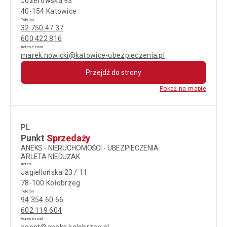
Józefowska 93
40-154 Katowice
Telefon
32 750 47 37
600 422 816
Adres e-mail
marek.nowicki@katowice-ubezpieczenia.pl
Przejdź do strony
Pokaż na mapie
PL
Punkt
Sprzedaży
ANEKS - NIERUCHOMOŚCI - UBEZPIECZENIA
ARLETA NIEDUŻAK
Adres
Jagiellońska 23 / 11
78-100 Kołobrzeg
Telefon
94 354 60 66
602 119 604
Adres e-mail