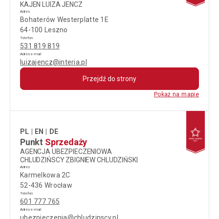
KAJEN LUIZA JENCZ
Adres
Bohaterów Westerplatte 1E
64-100 Leszno
Telefon
531 819 819
Adres e-mail
luizajencz@interia.pl
Przejdź do strony
Pokaż na mapie
PL
EN
DE
Punkt
Sprzedaży
AGENCJA UBEZPIECZENIOWA
CHLUDZIŃSCY ZBIGNIEW CHLUDZIŃSKI
Adres
Karmelkowa 2C
52-436 Wrocław
Telefon
601 777 765
Adres e-mail
ubezpieczenia@chludzinscy.pl