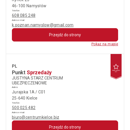
46-100 Namysłów
Telefon
608 085 248
Adres e-mail
k.poznan.namyslow@gmail.com
Przejdź do strony
Pokaż na mapie
PL
Punkt
Sprzedaży
JUSTYNA STARZ CENTRUM
UBEZPIECZENIOWE
Adres
Jurajska 1A / C01
25-640 Kielce
Telefon
500 025 482
Adres e-mail
biuro@centrumkielce.biz
Przejdź do strony