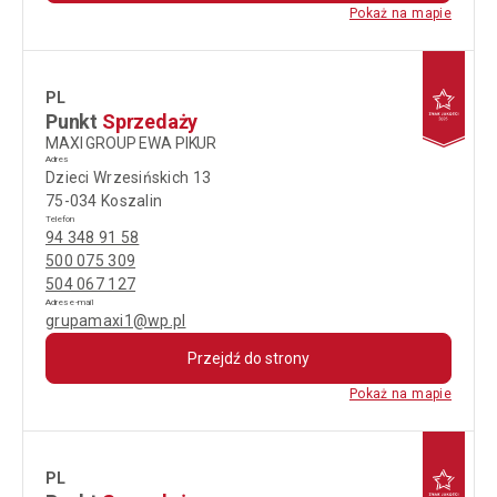
Pokaż na mapie
PL
Punkt
Sprzedaży
MAXI GROUP EWA PIKUR
Adres
Dzieci Wrzesińskich 13
75-034 Koszalin
Telefon
94 348 91 58
500 075 309
504 067 127
Adres e-mail
grupamaxi1@wp.pl
Przejdź do strony
Pokaż na mapie
PL