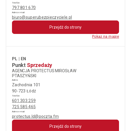
Telefon
797 801 670
Adres e-mail
biuro@superubezpieczyciele.pl
Przejdź do strony
Pokaż na mapie
PL
EN
Punkt
Sprzedaży
AGENCJA PROTECTUS MIROSŁAW
PTASZYŃSKI
Adres
Zachodnia 101
90-723 Łódź
Telefon
601 303 259
725 585 465
Adres e-mail
protectus.ld@poczta.fm
Przejdź do strony