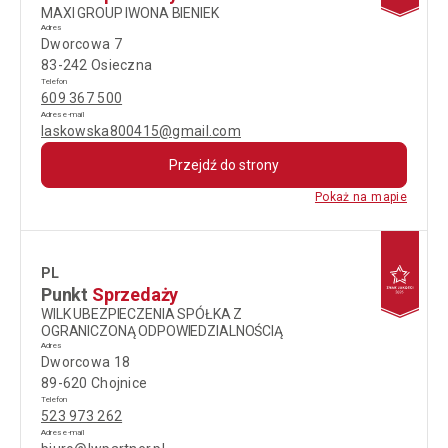
MAXI GROUP IWONA BIENIEK
Adres
Dworcowa 7
83-242 Osieczna
Telefon
609 367 500
Adres e-mail
laskowska800415@gmail.com
Przejdź do strony
Pokaż na mapie
PL
Punkt
Sprzedaży
WILK UBEZPIECZENIA SPÓŁKA Z
OGRANICZONĄ ODPOWIEDZIALNOŚCIĄ
Adres
Dworcowa 18
89-620 Chojnice
Telefon
523 973 262
Adres e-mail