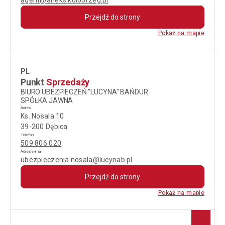
agent@aneks.kolobrzeg.pl
Przejdź do strony
Pokaż na mapie
PL
Punkt
Sprzedaży
BIURO UBEZPIECZEŃ "LUCYNA" BAŃDUR
SPÓŁKA JAWNA
Adres
Ks. Nosala 10
39-200 Dębica
Telefon
509 806 020
Adres e-mail
ubezpieczenia.nosala@lucynab.pl
Przejdź do strony
Pokaż na mapie