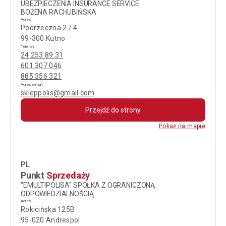
UBEZPIECZENIA INSURANCE SERVICE
BOŻENA RACHUBIŃSKA
Adres
Podrzeczna 2 / 4
99-300 Kutno
Telefon
24 253 89 31
601 307 046
885 356 321
Adres e-mail
skleppolis@gmail.com
Przejdź do strony
Pokaż na mapie
PL
Punkt
Sprzedaży
"EMULTIPOLISA" SPÓŁKA Z OGRANICZONĄ
ODPOWIEDZIALNOŚCIĄ
Adres
Rokicińska 125B
95-020 Andrespol