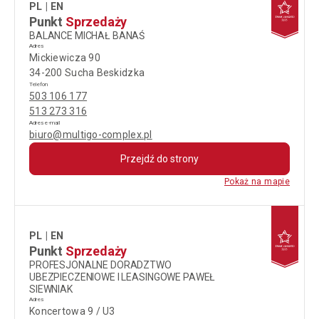
PL
EN
Punkt
Sprzedaży
BALANCE MICHAŁ BANAŚ
Adres
Mickiewicza 90
34-200 Sucha Beskidzka
Telefon
503 106 177
513 273 316
Adres e-mail
biuro@multigo-complex.pl
Przejdź do strony
Pokaż na mapie
PL
EN
Punkt
Sprzedaży
PROFESJONALNE DORADZTWO
UBEZPIECZENIOWE I LEASINGOWE PAWEŁ
SIEWNIAK
Adres
Koncertowa 9 / U3