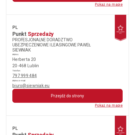
Pokaż na mapie
PL
Punkt
Sprzedaży
PROFESJONALNE DORADZTWO
UBEZPIECZENIOWE I LEASINGOWE PAWEŁ
SIEWNIAK
Adres
Herberta 20
20-468 Lublin
Telefon
797 999 484
Adres e-mail
biuro@siewniak.eu
Przejdź do strony
Pokaż na mapie
PL
Punkt
Sprzedaży