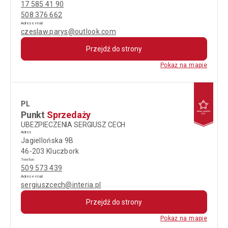
17 585 41 90
508 376 662
Adres e-mail
czeslaw.parys@outlook.com
Przejdź do strony
Pokaż na mapie
PL
Punkt
Sprzedaży
UBEZPIECZENIA SERGIUSZ CECH
Adres
Jagiellońska 9B
46-203 Kluczbork
Telefon
509 573 439
Adres e-mail
sergiuszcech@interia.pl
Przejdź do strony
Pokaż na mapie