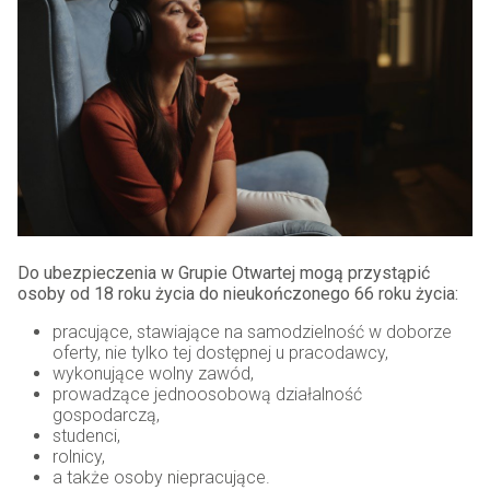
Do ubezpieczenia w Grupie Otwartej mogą przystąpić
osoby od 18 roku życia do nieukończonego 66 roku życia:
pracujące, stawiające na samodzielność w doborze
oferty, nie tylko tej dostępnej u pracodawcy,
wykonujące wolny zawód,
prowadzące jednoosobową działalność
gospodarczą,
studenci,
rolnicy,
a także osoby niepracujące.