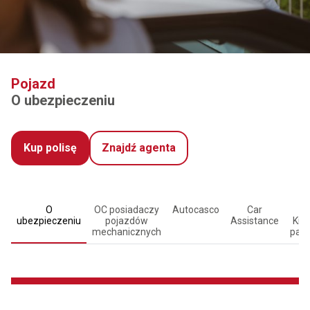
Pojazd
O ubezpieczeniu
Kup polisę
Znajdź agenta
O
OC posiadaczy
Autocasco
Car
ubezpieczeniu
pojazdów
Assistance
Kier
mechanicznych
pas