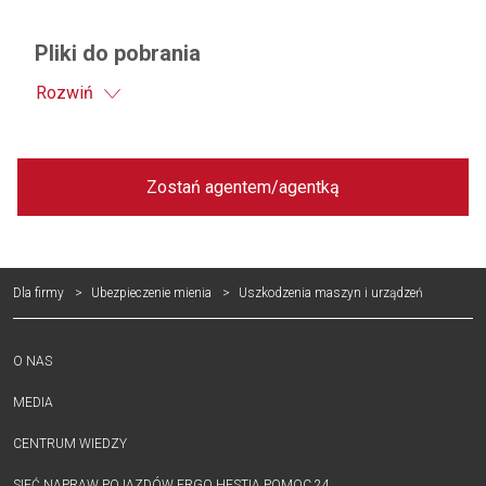
Pliki do pobrania
Rozwiń
Zostań agentem/agentką
Dla firmy
Ubezpieczenie mienia
Uszkodzenia maszyn i urządzeń
O NAS
MEDIA
CENTRUM WIEDZY
SIEĆ NAPRAW POJAZDÓW ERGO HESTIA POMOC 24