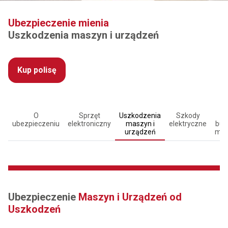
Ubezpieczenie mienia
Uszkodzenia maszyn i urządzeń
Kup polisę
O
Sprzęt
Uszkodzenia
Szkody
R
ubezpieczeniu
elektroniczny
maszyn i
elektryczne
bud
urządzeń
mon
Ubezpieczenie
Maszyn i Urządzeń od
Uszkodzeń