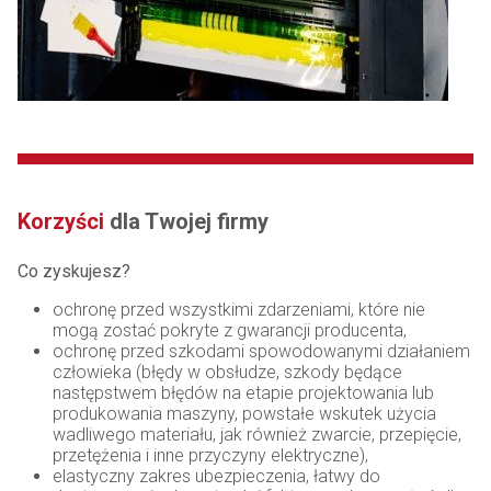
Korzyści
dla Twojej firmy
Co zyskujesz?
ochronę przed wszystkimi zdarzeniami, które nie
mogą zostać pokryte z gwarancji producenta,
ochronę przed szkodami spowodowanymi działaniem
człowieka (błędy w obsłudze, szkody będące
następstwem błędów na etapie projektowania lub
produkowania maszyny, powstałe wskutek użycia
wadliwego materiału, jak również zwarcie, przepięcie,
przetężenia i inne przyczyny elektryczne),
elastyczny zakres ubezpieczenia, łatwy do