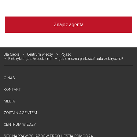
Znajdź agenta
Dla Ciebie
Centrum wiedzy
Pojazd
Elektryki a garaże podziemne – gdzie można parkować auta elektryczne?
O NAS
KONTAKT
MEDIA
ZOSTAŃ AGENTEM
CENTRUM WIEDZY
SIEĆ NAPRAW POJAZDÓW ERGO HESTIA POMOC 24