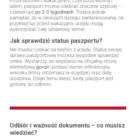
Poza sezonem wakacyjnym, czyli poza wiosną i
latem, paszport można odebrać znacznie szybciej –
czasem już
po 2-3 tygodniach
. Trzeba jednak
pamiętać, że w okresach dużego zainteresowania, na
przykład tuż przed wakacjami, urzędy mogą
wykorzystać cały ustawowy termin.
Jak sprawdzić status paszportu?
Nie musisz czekać na telefon z urzędu. Status swojej
sprawy paszportowej możesz wygodnie sprawdzić
online. Wystarczy, że wejdziesz na oficjalną stronę
internetową
gov.pl
i podasz numer referencyjny
wniosku (który otrzymasz w urzędzie) oraz datę
urodzenia. Dzięki temu wiesz, kiedy paszport jest
gotowy do odbioru.
Odbiór i ważność dokumentu – co musisz
wiedzieć?