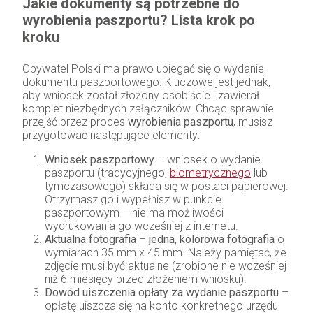
Jakie dokumenty są potrzebne do
wyrobienia paszportu? Lista krok po
kroku
Obywatel Polski ma prawo ubiegać się o wydanie
dokumentu paszportowego. Kluczowe jest jednak,
aby wniosek został złożony osobiście i zawierał
komplet niezbędnych załączników. Chcąc sprawnie
przejść przez proces
wyrobienia paszportu
, musisz
przygotować następujące elementy:
Wniosek paszportowy
– wniosek o wydanie
paszportu (tradycyjnego,
biometrycznego
lub
tymczasowego) składa się w postaci papierowej.
Otrzymasz go i wypełnisz w punkcie
paszportowym – nie ma możliwości
wydrukowania go wcześniej z internetu.
Aktualna fotografia
–
jedna, kolorowa fotografia
o
wymiarach 35 mm x 45 mm. Należy pamiętać, że
zdjęcie musi być aktualne (zrobione nie wcześniej
niż 6 miesięcy przed złożeniem wniosku).
Dowód uiszczenia opłaty za wydanie paszportu
–
opłatę uiszcza się na konto konkretnego urzędu