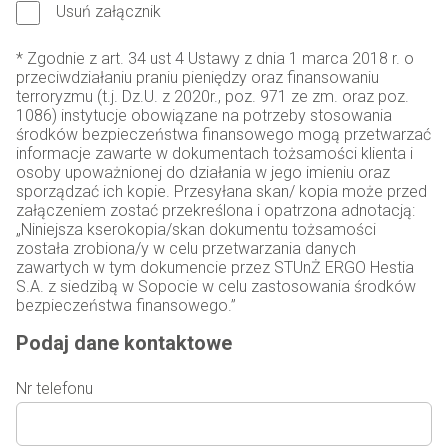
Usuń załącznik
* Zgodnie z art. 34 ust 4 Ustawy z dnia 1 marca 2018 r. o
przeciwdziałaniu praniu pieniędzy oraz finansowaniu
terroryzmu (t.j. Dz.U. z 2020r., poz. 971 ze zm. oraz poz.
1086) instytucje obowiązane na potrzeby stosowania
środków bezpieczeństwa finansowego mogą przetwarzać
informacje zawarte w dokumentach tożsamości klienta i
osoby upoważnionej do działania w jego imieniu oraz
sporządzać ich kopie. Przesyłana skan/ kopia może przed
załączeniem zostać przekreślona i opatrzona adnotacją:
„Niniejsza kserokopia/skan dokumentu tożsamości
została zrobiona/y w celu przetwarzania danych
zawartych w tym dokumencie przez STUnŻ ERGO Hestia
S.A. z siedzibą w Sopocie w celu zastosowania środków
bezpieczeństwa finansowego.”
Podaj dane kontaktowe
Nr telefonu